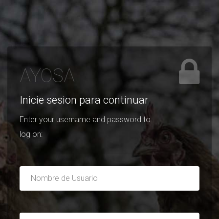
AYOSA
Inicie sesion para continuar
Enter your username and password to
log on:
Nombre
de
usuario