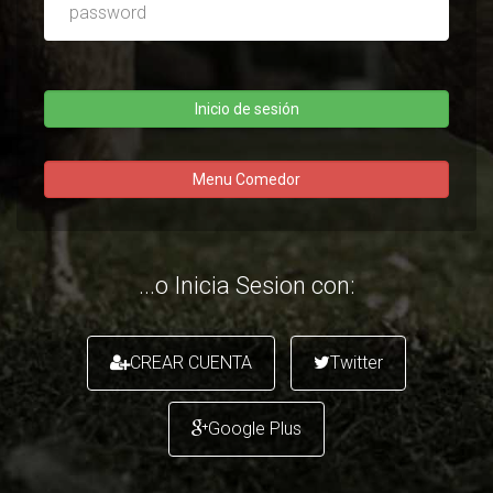
Password
...o Inicia Sesion con:
CREAR CUENTA
Twitter
Google Plus